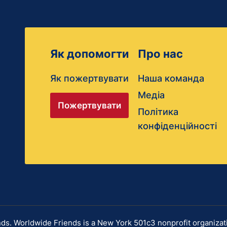
Як допомогти
Про нас
Як пожертвувати
Наша команда
Медіа
Пожертвувати
Політика
конфіденційності
s. Worldwide Friends is a New York 501c3 nonprofit organizat