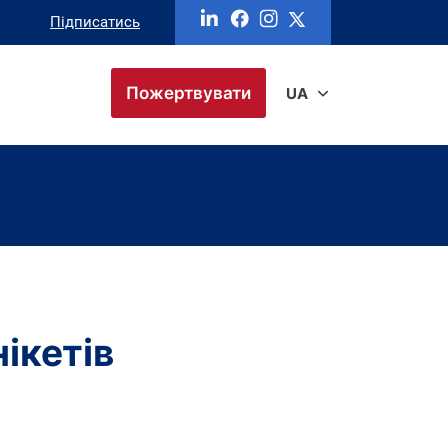
Підписатись
Пожертвувати
UA
ікетів