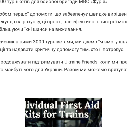
000 турнікетів для бойової бригади МВС «Фурія»!
собом першої допомоги, що забезпечує швидке виріше
екунда на рахунку, ці прості, але ефективні пристрої мо
збільшуючи їхні шанси на виживання.
исників цими 3000 турнікетами, ми даємо їм змогу шв
ії та надавати критичну допомогу тим, хто її потребує.
продовжувати підтримувати Ukraine Friends, коли ми 
го майбутнього для України. Разом ми можемо врятуват