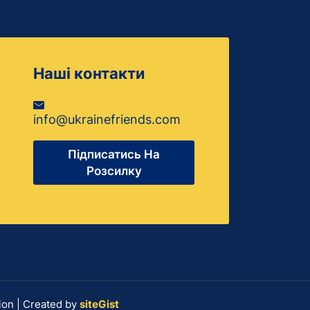
Наші контакти
info@ukrainefriends.com
Підписатись На
Розсилку
ion | Created by
siteGist