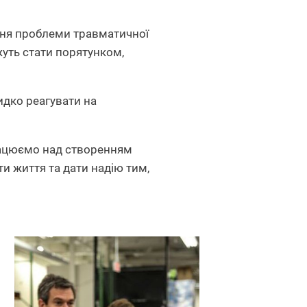
ння проблеми травматичної
жуть стати порятунком,
идко реагувати на
працюємо над створенням
и життя та дати надію тим,